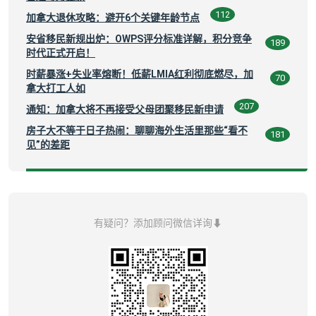
112
加拿大退休攻略：避开6个关键年龄节点
安省移民新规出炉：OWPS评分标准详解，积分竞争
189
时代正式开启！
时薪暴涨+失业率熔断！低薪LMIA红利彻底燃尽，加
70
拿大打工人如
207
通知：加拿大将不再接受父母团聚移民新申请
房子大不等于日子热闹：聊聊海外生活里那些“看不
181
见”的差距
有疑问？添加顾问微信详询⬇