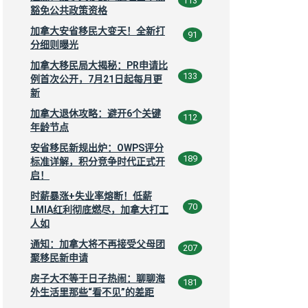
113
豁免公共政策资格
加拿大安省移民大变天！全新打
91
分细则曝光
加拿大移民局大揭秘：PR申请比
133
例首次公开，7月21日起每月更
新
加拿大退休攻略：避开6个关键
112
年龄节点
安省移民新规出炉：OWPS评分
189
标准详解，积分竞争时代正式开
启！
时薪暴涨+失业率熔断！低薪
70
LMIA红利彻底燃尽，加拿大打工
人如
通知：加拿大将不再接受父母团
207
聚移民新申请
房子大不等于日子热闹：聊聊海
181
外生活里那些“看不见”的差距