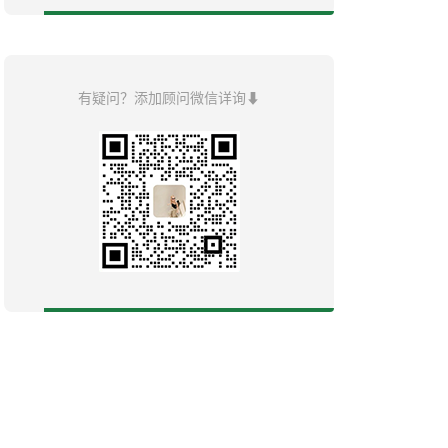
有疑问？添加顾问微信详询⬇