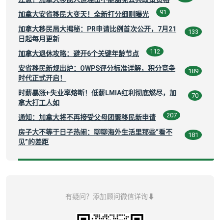
91
加拿大安省移民大变天！全新打分细则曝光
加拿大移民局大揭秘：PR申请比例首次公开，7月21
133
日起每月更新
112
加拿大退休攻略：避开6个关键年龄节点
安省移民新规出炉：OWPS评分标准详解，积分竞争
189
时代正式开启！
时薪暴涨+失业率熔断！低薪LMIA红利彻底燃尽，加
70
拿大打工人如
207
通知：加拿大将不再接受父母团聚移民新申请
房子大不等于日子热闹：聊聊海外生活里那些“看不
181
见”的差距
有疑问？添加顾问微信详询⬇