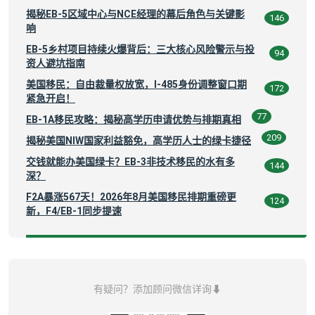
揭秘EB-5区域中心与NCE经理的幕后角色与关键影
146
响
EB-5乡村项目持续火爆背后：三大核心风险警示与投
94
资人避坑指南
美国移民：自由裁量权放宽，I-485身份调整窗口期
172
紧急开启！
77
EB-1A移民攻略：揭秘高学历申请优势与排期真相
209
揭秘美国NIW国家利益豁免，高学历人士的绿卡捷径
交钱就能办美国绿卡？EB-3非技术移民的水有多
144
深？
F2A暴涨567天！2026年8月美国移民排期重磅更
124
新，F4/EB-1同步提速
有疑问？添加顾问微信详询⬇