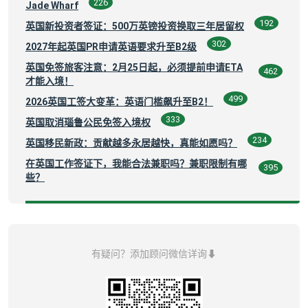
226
Jade Wharf
192
英国新投资者签证：500万英镑投资换取三年居留权
302
2027年起英国PR申请英语要求升至B2级
英国免签旅客注意：2月25日起，必须提前申请ETA
462
才能入境！
499
2026英国工签大变革：英语门槛飙升至B2！
333
英国取消瑙鲁公民免签入境权
234
英国移民新政：贡献越多永居越快，真能如愿吗？
在英国工作签证下，我能合法兼职吗？兼职限制有哪
395
些？
有疑问？添加顾问微信详询⬇