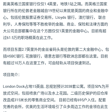
距离英格兰国家银行仅仅1.4英里，地铁1站之隔。而英格兰国家
银行所在的伦敦老金融城自19世纪以来就是英国的商业和金融中
心。包括伦敦股票证券交易所，Lloyds 银行，渣打银行， 联合
利华，人寿保险等等不胜枚举的金融、商业、保险和法律方面的
大公司总部都集中在这个方圆仅仅1英里的金融中心。目前有超
过61.5万的职场精英在此工作。
而项目东面2.7英里外的金丝雀码头是伦敦的第二大金融中心，包
括HSBC银行, 花旗银行，德意志银行等欧洲总部都在这里。目前
有超过10万人在这里工作，可由轻轨从项目快速到达。
项目简介：
London Dock占地15英亩, 总规划预计2038套公寓。项目50%为开
放式空间，包括喷泉广场以及水上花园。二级历史保护的旧仓库
改造成315米长的零售商业空间。 目前已经有695户入住。配套
完善的会所，优美的生活环境吸引了众多周边工作的金领在此生