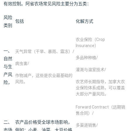
有效控制。阿省农场常见风险主要分为五类：
风险
包括
化解方式
类别
农业保险（Crop
Insurance）
一、
天气异常（干旱、暴雨、霜冻）/
多品种种植/
自然
病虫害/
与生
灌溉与温室技术/
产风
作物减产，这些是农业最基础的
风险。
农艺师长期指导，加拿大农
险，
业保险体系成熟，可以覆盖
大部分产量风险。
Forward Contract（远期销
售合同）/
二、
农产品价格受全球市场影响，
多渠道销售/
市场
例如：小麦、油菜、大豆价格