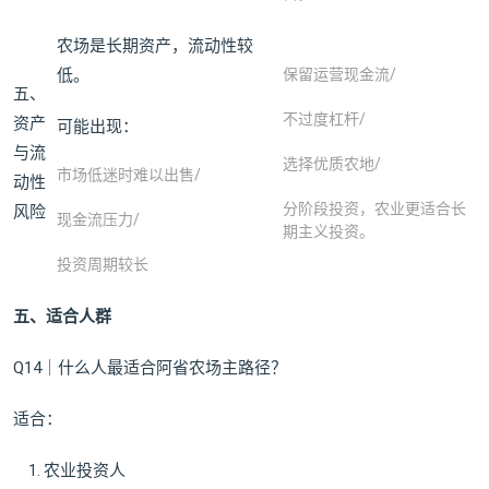
农场是长期资产，流动性较
低。
保留运营现金流/
五、
不过度杠杆/
资产
可能出现：
与流
选择优质农地/
市场低迷时难以出售/
动性
分阶段投资，农业更适合长
风险
现金流压力/
期主义投资。
投资周期较长
五、适合人群
Q14｜什么人最适合阿省农场主路径？
适合：
农业投资人