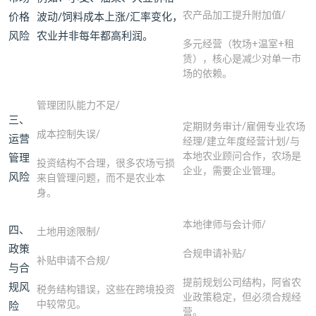
农产品加工提升附加值/
价格
波动/饲料成本上涨/汇率变化，
风险
农业并非每年都高利润。
多元经营（牧场+温室+租
赁），核心是减少对单一市
场的依赖。
管理团队能力不足/
三、
定期财务审计/雇佣专业农场
成本控制失误/
运营
经理/建立年度经营计划/与
本地农业顾问合作，农场是
管理
投资结构不合理，很多农场亏损
企业，需要企业管理。
风险
来自管理问题，而不是农业本
身。
本地律师与会计师/
四、
土地用途限制/
政策
合规申请补贴/
补贴申请不合规/
与合
提前规划公司结构，阿省农
规风
税务结构错误，这些在跨境投资
业政策稳定，但必须合规经
中较常见。
险
营。