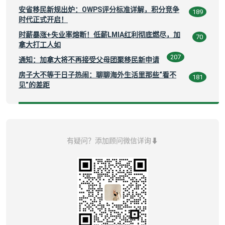
安省移民新规出炉：OWPS评分标准详解，积分竞争
189
时代正式开启！
时薪暴涨+失业率熔断！低薪LMIA红利彻底燃尽，加
70
拿大打工人如
207
通知：加拿大将不再接受父母团聚移民新申请
房子大不等于日子热闹：聊聊海外生活里那些“看不
181
见”的差距
有疑问？添加顾问微信详询⬇