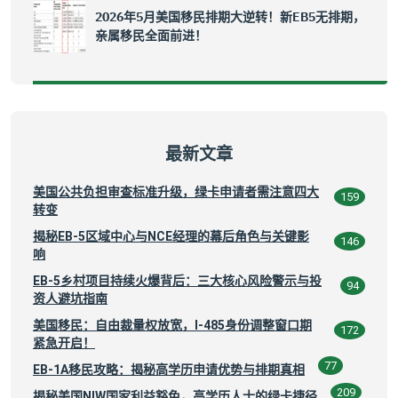
2026年5月美国移民排期大逆转！新EB5无排期，
亲属移民全面前进！
最新文章
美国公共负担审查标准升级，绿卡申请者需注意四大
159
转变
揭秘EB-5区域中心与NCE经理的幕后角色与关键影
146
响
EB-5乡村项目持续火爆背后：三大核心风险警示与投
94
资人避坑指南
美国移民：自由裁量权放宽，I-485身份调整窗口期
172
紧急开启！
77
EB-1A移民攻略：揭秘高学历申请优势与排期真相
209
揭秘美国NIW国家利益豁免，高学历人士的绿卡捷径