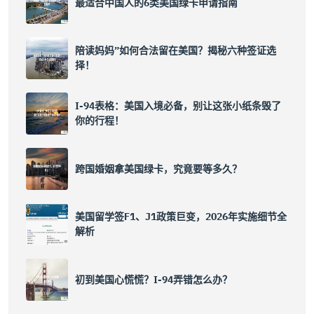
最适合中国人的6类美国绿卡申请指南
陪读妈妈”如何合法留在美国？揭秘六种签证选
择！
I-94表格：美国入境必备，别让这张小纸条毁了
你的行程！
跨国婚姻拿美国绿卡，究竟要等多久？
美国留学签F1、J1政策巨变，2026年实施细节全
解析
初到美国心慌慌？I-94弄错怎么办？