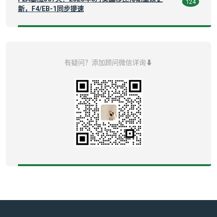
124
新，F4/EB-1同步提速
有疑问？添加顾问微信详询⬇