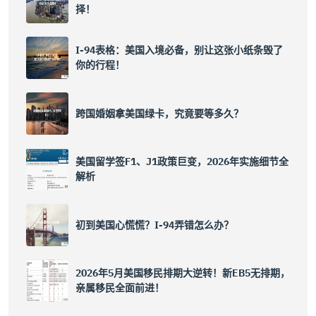
择！
I-94表格：美国入境必备，别让这张小纸条毁了
你的行程！
跨国婚姻拿美国绿卡，究竟要等多久？
美国留学签F1、J1政策巨变，2026年实施细节全
解析
初到美国心慌慌？I-94弄错怎么办？
2026年5月美国移民排期大逆转！新EB5无排期，
亲属移民全面前进！