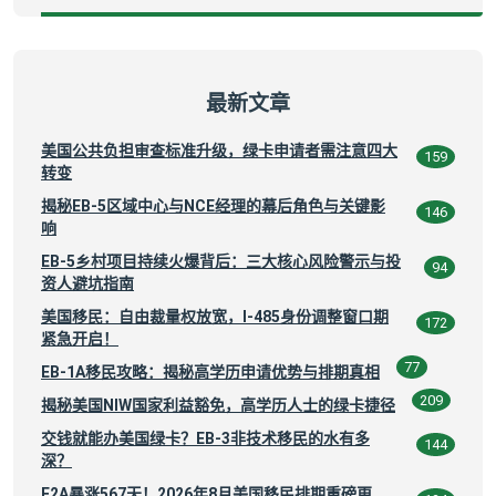
最新文章
美国公共负担审查标准升级，绿卡申请者需注意四大
159
转变
揭秘EB-5区域中心与NCE经理的幕后角色与关键影
146
响
EB-5乡村项目持续火爆背后：三大核心风险警示与投
94
资人避坑指南
美国移民：自由裁量权放宽，I-485身份调整窗口期
172
紧急开启！
77
EB-1A移民攻略：揭秘高学历申请优势与排期真相
209
揭秘美国NIW国家利益豁免，高学历人士的绿卡捷径
交钱就能办美国绿卡？EB-3非技术移民的水有多
144
深？
F2A暴涨567天！2026年8月美国移民排期重磅更