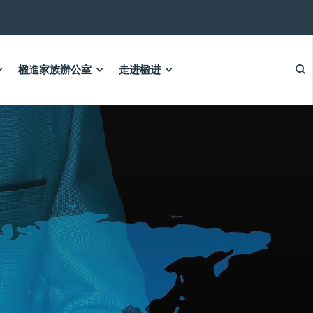
楹進家族辦公室
走进楹进