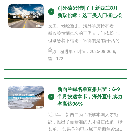
别死磕6分制了！新西兰8月
新政松绑：这三类人门槛已松
技工、老经验派、海外学历持有者——
新政策悄悄点名的三类人，门槛松了。
但别急着下结论：它筛的是"能干活的
人...
来源：楹进集团 时间：2026-08-06 阅
读：172
新西兰绿名单直推居留：6-9
个月快速拿卡，海外直申成功
率高达96%
近几年，新西兰为了缓解本国人才短
缺，推出了更精准的人才引进政策：绿
名单。 如果你的职业属于新西兰紧缺