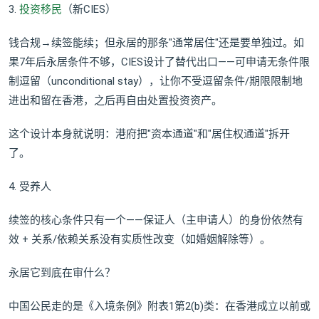
3.
投资移民
（新CIES）
钱合规→续签能续；但永居的那条"通常居住"还是要单独过。如
果7年后永居条件不够，CIES设计了替代出口——可申请无条件限
制逗留（unconditional stay），让你不受逗留条件/期限限制地
进出和留在香港，之后再自由处置投资资产。
这个设计本身就说明：港府把"资本通道"和"居住权通道"拆开
了。
4. 受养人
续签的核心条件只有一个——保证人（主申请人）的身份依然有
效 + 关系/依赖关系没有实质性改变（如婚姻解除等）。
永居它到底在审什么？
中国公民走的是《入境条例》附表1第2(b)类：在香港成立以前或