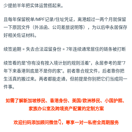
少提前半年把实体运营搭起来。
且每年保留税单/MPF记录/住址凭证，离港超过一两个月就保留
一下原因文件（外派函、公司差旅说明等），为以后申永居保存
好相关佐证材料。
续签逾期 = 失去合法逗留身份 = 7年连续通常居住的链条被打断
续签看的是"你有没有按入境计划的规则活着"，永居参考的是"7
年下来香港到底是不是你的家"。前者靠合规文件，后者靠你把
生活真的搬过来。两者都能走通，但前提是你别把它们当成同一
件事。
如需了解新加坡移民、香港身份、美国/欧洲移民、小国护照、
家族办公室及跨境资产配置的定制方案
欢迎扫码添加顾问微信👇，尊享一对一私密全周期服务