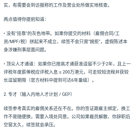
实，有需要会到访报称的工作及营业处所做实地核查。
两点值得你提前知道：
• 没有"挂靠"的灰色地带。如果你提交的材料（雇佣合同/工
资/MPF/税）拼起来不成立，续签不会只是"婉拒"，虚假陈述本
身涉嫌刑事层面问题。
• 顶尖人才通道：如果你已按高才通获准逗留不少于2年，且上一
评税年度薪俸税应评税入息 ≥ 200万港元，可走较短流程并获较
长逗留期限（官方材料中提到可达6年量级）。
2. 专才（输入内地人才计划 / GEP）
续签参考真实的雇佣关系还在不在。你的签证跟雇主绑定，换工
作不是随便换，需要入境处同意。公司如果裁员解散、你辞职后
空窗太久，续签就会承压。