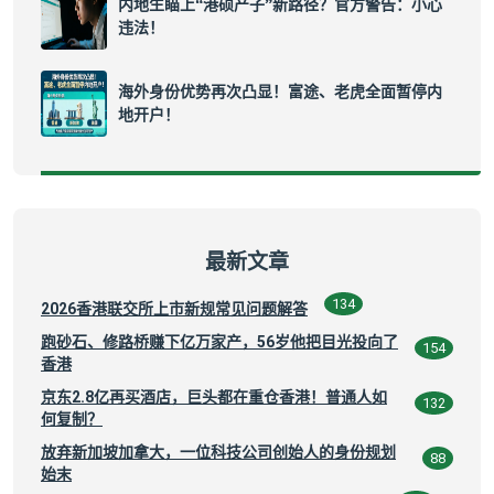
内地生瞄上“港硕产子”新路径？官方警告：小心
违法！
海外身份优势再次凸显！富途、老虎全面暂停内
地开户！
最新文章
134
2026香港联交所上市新规常见问题解答
跑砂石、修路桥赚下亿万家产，56岁他把目光投向了
154
香港
京东2.8亿再买酒店，巨头都在重仓香港！普通人如
132
何复制？
放弃新加坡加拿大，一位科技公司创始人的身份规划
88
始末