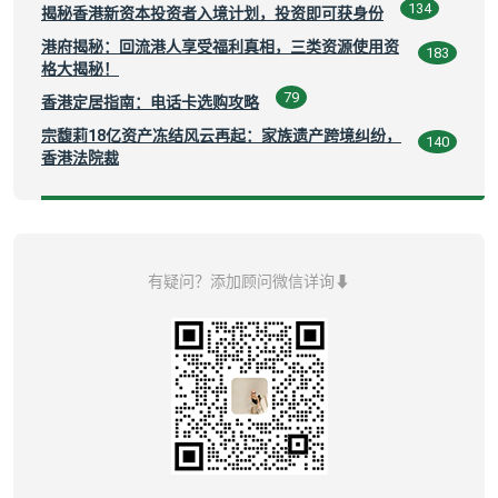
134
揭秘香港新资本投资者入境计划，投资即可获身份
港府揭秘：回流港人享受福利真相，三类资源使用资
183
格大揭秘！
79
香港定居指南：电话卡选购攻略
宗馥莉18亿资产冻结风云再起：家族遗产跨境纠纷，
140
香港法院裁
有疑问？添加顾问微信详询⬇