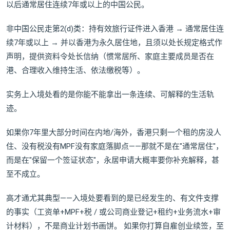
以后通常居住连续7年或以上的中国公民。
非中国公民走第2(d)类：持有效旅行证件进入香港 → 通常居住连
续7年或以上 → 并以香港为永久居住地，且须以处长规定格式作
声明，提供资料令处长信纳（惯常居所、家庭主要成员是否在
港、合理收入维持生活、依法缴税等）。
实务上入境处看的是你能不能拿出一条连续、可解释的生活轨
迹。
如果你7年里大部分时间在内地/海外，香港只剩一个租的房没人
住、没有税没有MPF没有家庭落脚点——那就不是在"通常居住"，
而是在"保留一个签证状态"，永居申请大概率要你补充解释，甚
至不成立。
高才通尤其典型——入境处要看到的是已经发生的、有文件支撑
的事实（工资单+MPF+税 / 或公司商业登记+租约+业务流水+审
计材料），不是商业计划书画饼。 如果你打算自雇创业续签，至