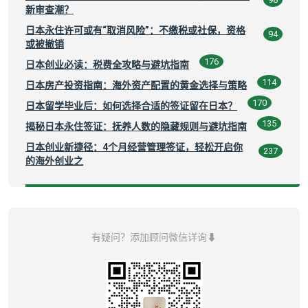
新审查潮？
日本永住许可或有“取消风险”：不缴税或社保，资格
94
或被撤销
176
日本创业必读：税费全攻略与避坑指南
114
日本房产投资指南：海外资产配置的黄金选择与策略
170
日本留学毕业后：如何选择合适的签证留在日本？
135
揭秘日本永住签证：抚养人数的隐藏规则与避坑指南
日本创业新捷径：4个月经营管理签证，轻松开启你
237
的海外创业之
有疑问？添加顾问微信详询⬇