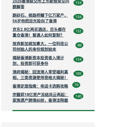
2026香港联交所上市新规常见问
134
题解答
跑砂石、修路桥赚下亿万家产，
154
56岁他把目光投向了香港
京东2.8亿再买酒店，巨头都在
132
重仓香港！普通人如何复制？
放弃新加坡加拿大，一位科技公
88
司创始人的身份规划始末
揭秘香港新资本投资者入境计
134
划，投资即可获身份
港府揭秘：回流港人享受福利真
183
相，三类资源使用资格大揭秘！
79
香港定居指南：电话卡选购攻略
宗馥莉18亿资产冻结风云再起：
140
家族遗产跨境纠纷，香港法院裁