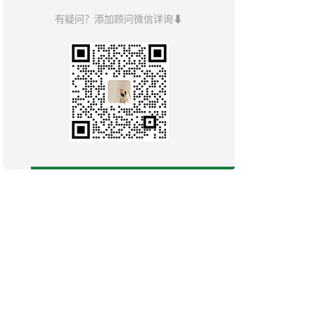
有疑问？添加顾问微信详询⬇