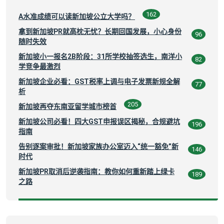
162
A水准成绩可以读新加坡公立大学吗？
拿到新加坡PR就高枕无忧？长期回国发展，小心身份
96
随时失效
新加坡小一报名2B阶段：31所学校抽签选生，南洋小
82
学竞争最激烈
新加坡企业必看：GST税率上调与电子发票新规全解
77
析
205
新加坡再夺东南亚留学城市榜首
新加坡公司必看！四大GST申报误区揭秘，合规避坑
196
指南
告别逐案审批！新加坡家族办公室迈入“统一豁免”新
146
时代
新加坡PR取消后逆袭指南：教你如何重新踏上绿卡
189
之路