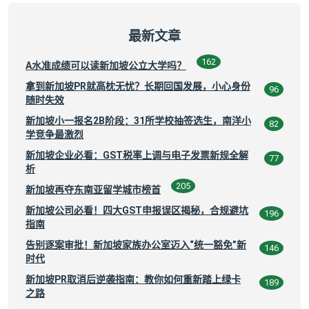
最新文章
162
A水准成绩可以读新加坡公立大学吗？
拿到新加坡PR就高枕无忧？长期回国发展，小心身份
96
随时失效
新加坡小一报名2B阶段：31所学校抽签选生，南洋小
82
学竞争最激烈
新加坡企业必看：GST税率上调与电子发票新规全解
77
析
205
新加坡再夺东南亚留学城市榜首
新加坡公司必看！四大GST申报误区揭秘，合规避坑
196
指南
告别逐案审批！新加坡家族办公室迈入“统一豁免”新
146
时代
新加坡PR取消后逆袭指南：教你如何重新踏上绿卡
189
之路