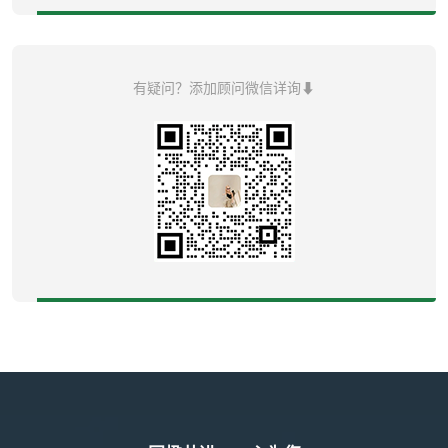
有疑问？添加顾问微信详询⬇