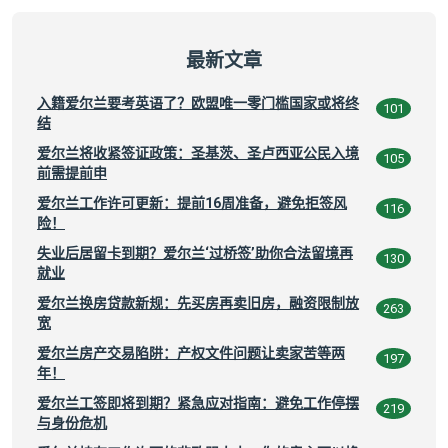
最新文章
入籍爱尔兰要考英语了？欧盟唯一零门槛国家或将终
101
结
爱尔兰将收紧签证政策：圣基茨、圣卢西亚公民入境
105
前需提前申
爱尔兰工作许可更新：提前16周准备，避免拒签风
116
险！
失业后居留卡到期？爱尔兰‘过桥签’助你合法留境再
130
就业
爱尔兰换房贷款新规：先买房再卖旧房，融资限制放
263
宽
爱尔兰房产交易陷阱：产权文件问题让卖家苦等两
197
年！
爱尔兰工签即将到期？紧急应对指南：避免工作停摆
219
与身份危机