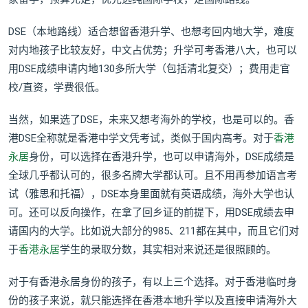
DSE（本地路线）适合想留香港升学、也想考回内地大学，难度
对内地孩子比较友好，中文占优势；升学可考香港八大，也可以
用DSE成绩申请内地130多所大学（包括清北复交）；费用走官
校/直资，学费很低。
当然，如果选了DSE，未来又想考海外的学校，也是可以的。香
港DSE全称就是香港中学文凭考试，类似于国内高考。对于
香港
永居
身份，可以选择在香港升学，也可以申请海外，DSE成绩是
全球几乎都认可的，很多名牌大学都认可。且不用再参加语言考
试（雅思和托福），DSE本身里面就有英语成绩，海外大学也认
可。还可以反向操作，在拿了回乡证的前提下，用DSE成绩去申
请国内的大学。比如说大部分的985、211都在其中，而且它们对
于
香港永居
学生的录取分数，其实相对来说还是很照顾的。
对于有香港永居身份的孩子，有以上三个选择。对于香港临时身
份的孩子来说，就只能选择在香港本地升学以及直接申请海外大