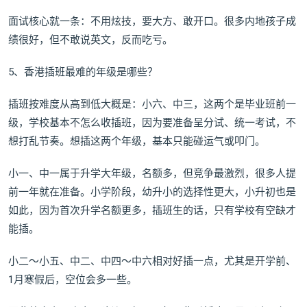
面试核心就一条：不用炫技，要大方、敢开口。很多内地孩子成
绩很好，但不敢说英文，反而吃亏。
5、香港插班最难的年级是哪些？
插班按难度从高到低大概是：小六、中三，这两个是毕业班前一
级，学校基本不怎么收插班，因为要准备呈分试、统一考试，不
想打乱节奏。想插这两个年级，基本只能碰运气或叩门。
小一、中一属于升学大年级，名额多，但竞争最激烈，很多人提
前一年就在准备。小学阶段，幼升小的选择性更大，小升初也是
如此，因为首次升学名额更多，插班生的话，只有学校有空缺才
能插。
小二～小五、中二、中四～中六相对好插一点，尤其是开学前、
1月寒假后，空位会多一些。