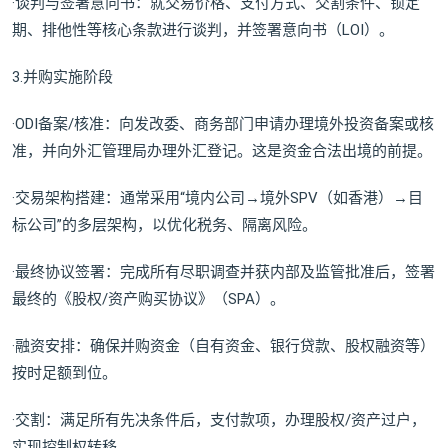
·谈判与签署意向书：就交易价格、支付方式、交割条件、锁定
期、排他性等核心条款进行谈判，并签署意向书（LOI）。
3.并购实施阶段
·ODI备案/核准：向发改委、商务部门申请办理境外投资备案或核
准，并向外汇管理局办理外汇登记。这是资金合法出境的前提。
·交易架构搭建：通常采用“境内公司→境外SPV（如香港）→目
标公司”的多层架构，以优化税务、隔离风险。
·最终协议签署：完成所有尽职调查并获内部及监管批准后，签署
最终的《股权/资产购买协议》（SPA）。
·融资安排：确保并购资金（自有资金、银行贷款、股权融资等）
按时足额到位。
·交割：满足所有先决条件后，支付款项，办理股权/资产过户，
实现控制权转移。