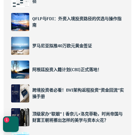
径
QFLP与FDI：外资入境投资路径的优选与操作指
南
罗马尼亚拟推40万欧元黄金签证
阿根廷投资入籍计划(CBI)正式落地！
跨境投资者必看！BVI架构返程投资“资金回流”实
操手册
顶级家办“联姻” | 香奈儿+洛克菲勒，时尚帝国与
财富王朝将擦出怎样的美学与资本火花？
1