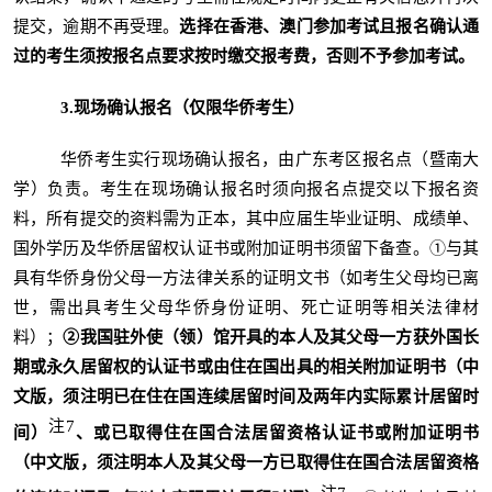
提交，逾期不再受理。
选择在香港、澳门参加考试且报名确认通
过的考生须按报名点要求按时缴交报考费，否则不予参加考试。
3
.
现场确认报名（仅限华侨考生）
华侨考生实行现场确认报名，由广东考区报名点（暨南大
学）负责。考生在现场确认报名时须向报名点提交以下报名资
料，所有提交的资料需为正本，其中应届生毕业证明、成绩单、
国外学历及华侨居留权认证书或附加证明书须留下备查。①与其
具有华侨身份父母一方法律关系的证明文书（如考生父母均已离
世，需出具考生父母华侨身份证明、死亡证明等相关法律材
料）；
②
我国驻外使（领）馆开具的本人及其父母一方获外国长
期或永久居留权的认证书
或由住在国出具的相关附加证明书
（中
文版，须注明已在住在国连续居留时间及两年内实际累计居留时
注
7
间）
、
或
已取得住在国合法居留资格认证书
或附加证明书
（中文版，须注明本人及其父母一方已取得住在国合法居留资格