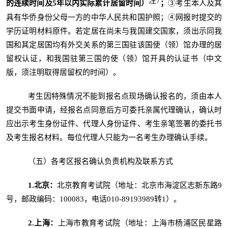
注
7
的连续时间及
5
年以内实际累计居留时间）
；
③考生本人及其
具有华侨身份父母一方的中华人民共和国护照；④网报时提交的
学历证明材料原件。若定居在尚未与我国建交国家，须出示同我
国和其定居国均有外交关系的第三国驻该国使（领）馆办理的居
留权认证，和我国驻第三国的使（领）馆开具的认证书（中文
版，须注明取得居留权的时间）。
考生因特殊情况不能到报名点现场确认报名的，须由本人
提交书面申请，经报名点同意后方可委托亲属代理确认，确认时
应出示考生身份证件、代理人身份证件、考生亲笔签署的委托书
及考生报名材料。每位代理人只能为一名考生办理确认手续。
（五）各考区报名确认负责机构及联系方式
1.
北京
：
北京教育考试院（地址：北京市海淀区志新东路9
号，邮政编码：100083，电话010-89193989转1）。
2.
上海
：
上海市教育考试院（地址：上海市杨浦区民星路