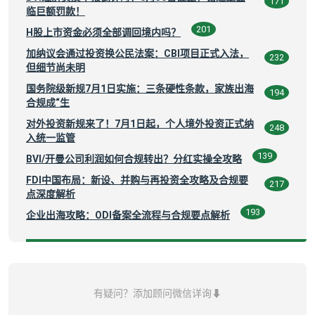
171
临巨额罚款！
201
H股上市资金必须全部调回境内吗？
加纳议会通过投资换公民法案：CBI项目正式入法，
232
但细节尚未明
国务院级新规7月1日实施：三条硬性条款，家族出海
194
合规成“生
对外投资新规来了！7月1日起，个人境外投资正式纳
248
入统一监管
139
BVI/开曼公司利润如何合规转出？分红实操全攻略
FDI中国布局：新设、并购与再投资全攻略及合规要
217
点深度解析
193
企业出海攻略：ODI备案全流程与合规要点解析
有疑问？添加顾问微信详询⬇