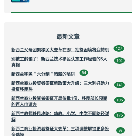
最新文章
127
新西兰父母团聚移民大变革在即：抽签困境将迎转机
别被工龄骗了！新西兰技术移民认定工作经验的5大
102
真相
84
新西兰移民＂六分制＂暗藏的陷阱
新西兰商业投资者签证新政策大升级：三大利好助力
141
投资移民热
新西兰商业投资者签证开局仅批1份，移民部长预期
185
的百人申请去
新西兰教师移民攻略：幼教、小学、中学不同路径详
175
解
新西兰商业投资者签证大变革：三项调整解锁更多投
93
资选择