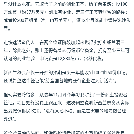
乎没什么水花，它取代了之前的创业工签，给了两条路：投100
万纽币（约57万美元）到现有企业，走三年工签转居留的路径；
或者投200万纽币（约114万美元），满12个月就能申请快速转永
居。
走快速通道的人，在两个签证阶段加起来也得实打实经营满三
年，除此之外，账上还得备着50万纽币储备金，拥有至少三年可
认可的商业经验，申请费是12,380纽币，含移民税。
新西兰移民部长一开始的预期是头一年能收到100到150份申请，
还说希望这个签证能“给全国各地的既有企业注入新活力”。
但现实要冷得多，从去年11月到今年3月只批了一份商业投资者
签证，项目始终没真正跑起来，这次调整说明新西兰愿意从实际
出发微调移民政策，“没有原地不动，而是在需要的地方做合理
改进”。
这个冷启动的局面，和活跃投资者加签的火热形成了强烈反差，