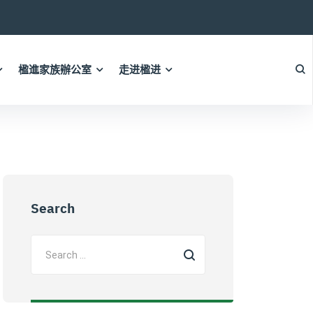
楹進家族辦公室
走进楹进
Search