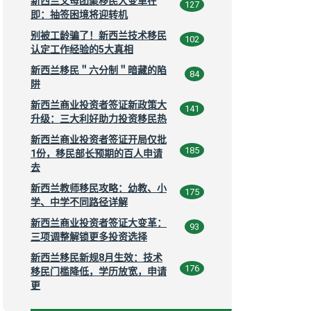
新西兰父母团聚移民大变革在
127
即：抽签困境将迎转机
别被工龄骗了！新西兰技术移民
102
认定工作经验的5大真相
新西兰移民＂六分制＂暗藏的陷
84
阱
新西兰商业投资者签证新政策大
141
升级：三大利好助力投资移民热
新西兰商业投资者签证开局仅批
185
1份，移民部长预期的百人申请
去
新西兰教师移民攻略：幼教、小
175
学、中学不同路径详解
新西兰商业投资者签证大变革：
93
三项调整解锁更多投资选择
新西兰移民新规8月生效：技术
176
移民门槛降低，学历放宽，申请
更