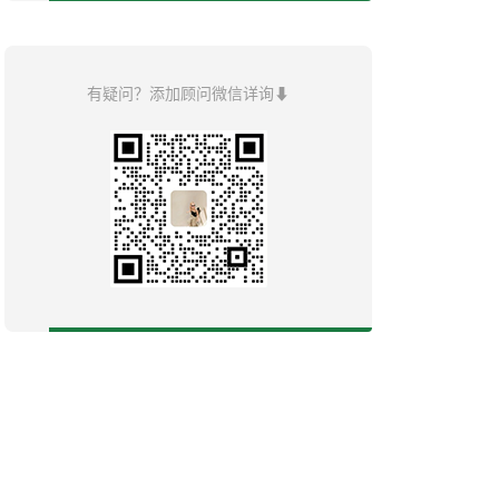
有疑问？添加顾问微信详询⬇