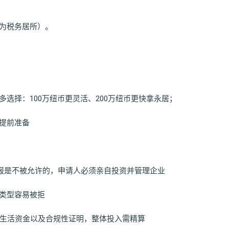
作为税务居所）。
多选择：100万纽币更灵活、200万纽币更快拿永居；
人提前准备
等回报是不被允许的，申请人必须亲自投资并管理企业
业类型容易被拒
持、生活资金以及合规性证明，整体投入需精算