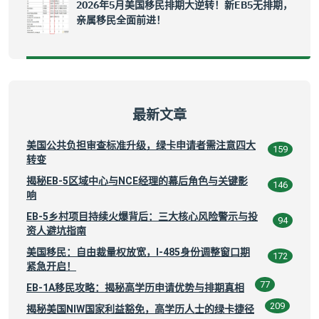
2026年5月美国移民排期大逆转！新EB5无排期，
亲属移民全面前进！
最新文章
美国公共负担审查标准升级，绿卡申请者需注意四大
159
转变
揭秘EB-5区域中心与NCE经理的幕后角色与关键影
146
响
EB-5乡村项目持续火爆背后：三大核心风险警示与投
94
资人避坑指南
美国移民：自由裁量权放宽，I-485身份调整窗口期
172
紧急开启！
77
EB-1A移民攻略：揭秘高学历申请优势与排期真相
209
揭秘美国NIW国家利益豁免，高学历人士的绿卡捷径