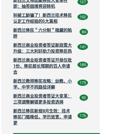
新西兰父母团聚移民大变革在
127
即：抽签困境将迎转机
别被工龄骗了！新西兰技术移民
102
认定工作经验的5大真相
新西兰移民＂六分制＂暗藏的陷
84
阱
新西兰商业投资者签证新政策大
141
升级：三大利好助力投资移民热
新西兰商业投资者签证开局仅批
185
1份，移民部长预期的百人申请
去
新西兰教师移民攻略：幼教、小
175
学、中学不同路径详解
新西兰商业投资者签证大变革：
93
三项调整解锁更多投资选择
新西兰移民新规8月生效：技术
176
移民门槛降低，学历放宽，申请
更