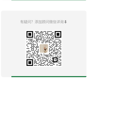
有疑问？添加顾问微信详询⬇