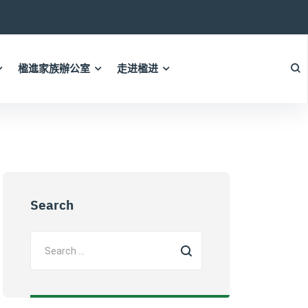
楹進家族辦公室
走进楹进
Search