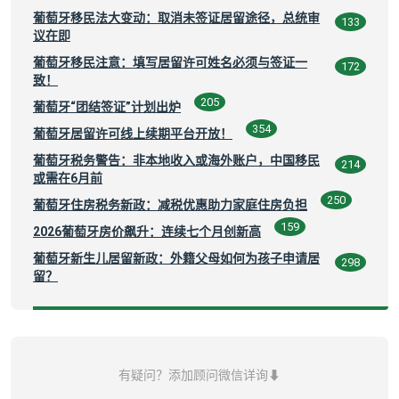
葡萄牙移民法大变动：取消未签证居留途径，总统审
133
议在即
葡萄牙移民注意：填写居留许可姓名必须与签证一
172
致！
205
葡萄牙“团结签证”计划出炉
354
葡萄牙居留许可线上续期平台开放！
葡萄牙税务警告：非本地收入或海外账户，中国移民
214
或需在6月前
250
葡萄牙住房税务新政：减税优惠助力家庭住房负担
159
2026葡萄牙房价飙升：连续七个月创新高
葡萄牙新生儿居留新政：外籍父母如何为孩子申请居
298
留？
有疑问？添加顾问微信详询⬇