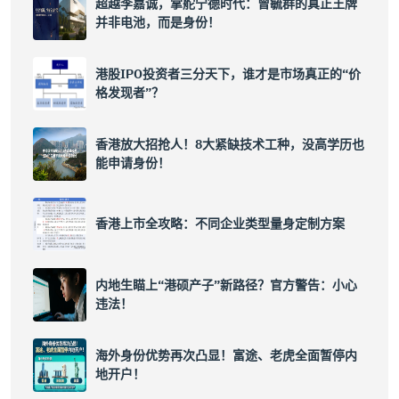
超越李嘉诚，掌舵宁德时代：曾毓群的真正王牌
并非电池，而是身份！
港股IPO投资者三分天下，谁才是市场真正的“价
格发现者”？
香港放大招抢人！8大紧缺技术工种，没高学历也
能申请身份！
香港上市全攻略：不同企业类型量身定制方案
内地生瞄上“港硕产子”新路径？官方警告：小心
违法！
海外身份优势再次凸显！富途、老虎全面暂停内
地开户！