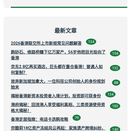
最新文章
134
2026香港联交所上市新规常见问题解答
跑砂石、修路桥赚下亿万家产，56岁他把目光投向了
154
香港
京东2.8亿再买酒店，巨头都在重仓香港！普通人如
132
何复制？
放弃新加坡加拿大，一位科技公司创始人的身份规划
88
始末
134
揭秘香港新资本投资者入境计划，投资即可获身份
港府揭秘：回流港人享受福利真相，三类资源使用资
183
格大揭秘！
79
香港定居指南：电话卡选购攻略
宗馥莉18亿资产冻结风云再起：家族遗产跨境纠纷，
140