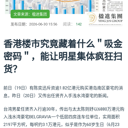
文章来源：楹进集团
阅读：
发布日期：2026-06-30 15:56
142
香港楼市究竟藏着什么＂吸金
密码＂，能让明星集体疯狂扫
货？
前日（19日）有陈奕迅斥资逾1.82亿港元购买港岛南区豪宅的消
息，昨日（20日）又传出任贤齐入手浅水湾豪宅的新闻。
台湾男星任贤齐入行逾30年，传出与太太陈则妤以6880万港元购
入浅水湾豪宅BELGRAVIA一个低层四房连车位单位，实用面积
2197平方呎，每呎约3.1万港元，似乎是作为60岁生日（6月23