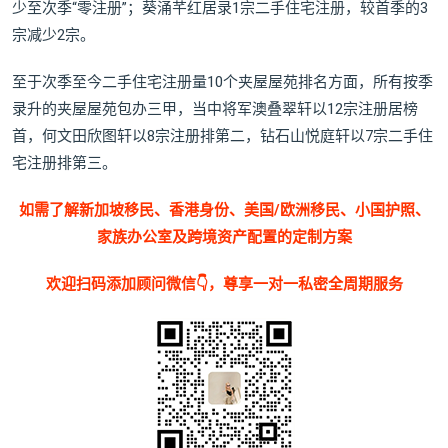
少至次季“零注册”；葵涌芊红居录1宗二手住宅注册，较首季的3
宗减少2宗。
至于次季至今二手住宅注册量10个夹屋屋苑排名方面，所有按季
录升的夹屋屋苑包办三甲，当中将军澳叠翠轩以12宗注册居榜
首，何文田欣图轩以8宗注册排第二，钻石山悦庭轩以7宗二手住
宅注册排第三。
如需了解新加坡移民、香港身份、美国/欧洲移民、小国护照、
家族办公室及跨境资产配置的定制方案
欢迎扫码添加顾问微信👇，尊享一对一私密全周期服务