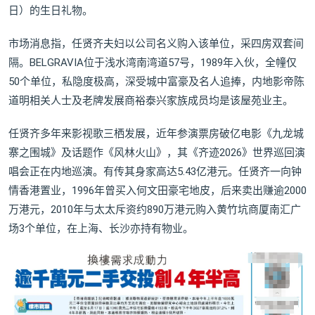
日）的生日礼物。
市场消息指，任贤齐夫妇以公司名义购入该单位，采四房双套间
隔。BELGRAVIA位于浅水湾南湾道57号，1989年入伙，全幢仅
50个单位，私隐度极高，深受城中富豪及名人追捧，内地影帝陈
道明相关人士及老牌发展商裕泰兴家族成员均是该屋苑业主。
任贤齐多年来影视歌三栖发展，近年参演票房破亿电影《九龙城
寨之围城》及话题作《风林火山》，其《齐迹2026》世界巡回演
唱会正在内地巡演。有传其身家高达5.43亿港元。任贤齐一向钟
情香港置业，1996年曾买入何文田豪宅地皮，后来卖出赚逾2000
万港元，2010年与太太斥资约890万港元购入黄竹坑商厦南汇广
场3个单位，在上海、长沙亦持有物业。