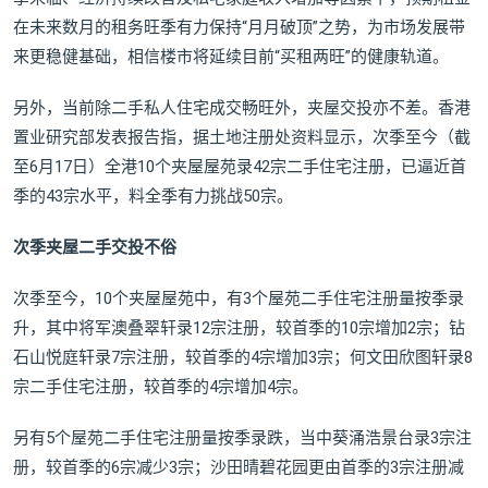
在未来数月的租务旺季有力保持“月月破顶”之势，为市场发展带
来更稳健基础，相信楼市将延续目前“买租两旺”的健康轨道。
另外，当前除二手私人住宅成交畅旺外，夹屋交投亦不差。香港
置业研究部发表报告指，据土地注册处资料显示，次季至今（截
至6月17日）全港10个夹屋屋苑录42宗二手住宅注册，已逼近首
季的43宗水平，料全季有力挑战50宗。
次季夹屋二手交投不俗
次季至今，10个夹屋屋苑中，有3个屋苑二手住宅注册量按季录
升，其中将军澳叠翠轩录12宗注册，较首季的10宗增加2宗；钻
石山悦庭轩录7宗注册，较首季的4宗增加3宗；何文田欣图轩录8
宗二手住宅注册，较首季的4宗增加4宗。
另有5个屋苑二手住宅注册量按季录跌，当中葵涌浩景台录3宗注
册，较首季的6宗减少3宗；沙田晴碧花园更由首季的3宗注册减