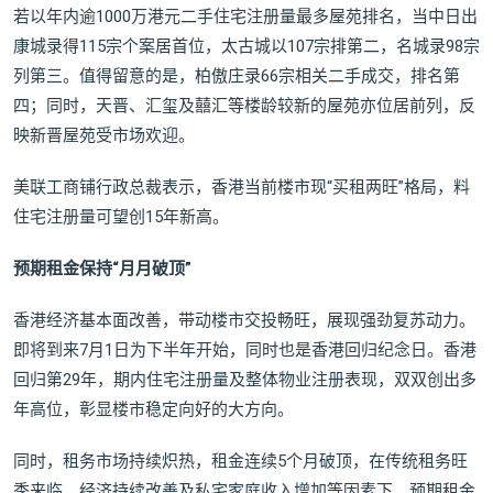
若以年内逾1000万港元二手住宅注册量最多屋苑排名，当中日出
康城录得115宗个案居首位，太古城以107宗排第二，名城录98宗
列第三。值得留意的是，柏傲庄录66宗相关二手成交，排名第
四；同时，天晋、汇玺及囍汇等楼龄较新的屋苑亦位居前列，反
映新晋屋苑受市场欢迎。
美联工商铺行政总裁表示，香港当前楼市现“买租两旺”格局，料
住宅注册量可望创15年新高。
预期租金保持“月月破顶”
香港经济基本面改善，带动楼市交投畅旺，展现强劲复苏动力。
即将到来7月1日为下半年开始，同时也是香港回归纪念日。香港
回归第29年，期内住宅注册量及整体物业注册表现，双双创出多
年高位，彰显楼市稳定向好的大方向。
同时，租务市场持续炽热，租金连续5个月破顶，在传统租务旺
季来临、经济持续改善及私宅家庭收入增加等因素下，预期租金