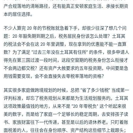
产合规落地的清晰路径，还有能真正安顿家庭生活、承接长期资
本的居住选择。
不少人算完 20 年的节税账就急着下手，却很少往深了想几个问
题：20 年豁免期到期之后，税务居民身份该怎么处理？土耳其
的税法会不会在这 20 年里调整，现在拿到的优惠能不能一直算
数？为了满足 “过去三年没在土耳其有住所” 的条件，很多申请人
得先在第三国过渡一段时间，这段空窗期的税务身份怎么衔接才
不会两边都交税？还有资产大赦要求的五年投资期，中间要是急
用钱需要变现，会不会直接失去零税率落地的资格？
其实很多家庭做跨境规划的时候，总把 “省了多少钱税” 当成第一
评判标准，却忘了税务规划从来都是为生活规划服务的。土耳其
这项政策最值钱的地方，从来不是 “20 年零税负” 这个听起来很
美的数字，而是给了家庭一个足够长的稳定周期，去安排孩子读
书、家族财富往下一代传递，甚至是以后的退休养老。只盯着账
面税差的人，往往会在身份顺序、资产结构这些细节上栽跟头；