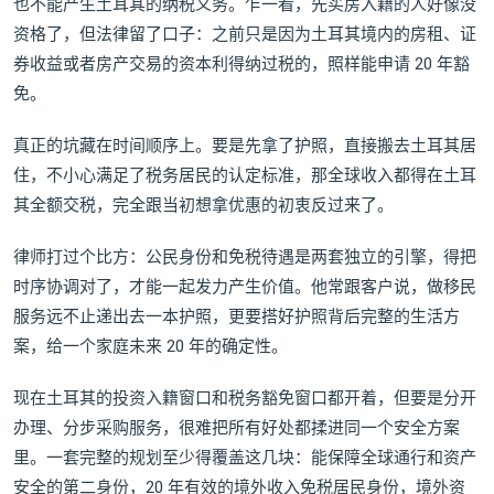
也不能产生土耳其的纳税义务。乍一看，先买房入籍的人好像没
资格了，但法律留了口子：之前只是因为土耳其境内的房租、证
券收益或者房产交易的资本利得纳过税的，照样能申请 20 年豁
免。
真正的坑藏在时间顺序上。要是先拿了护照，直接搬去土耳其居
住，不小心满足了税务居民的认定标准，那全球收入都得在土耳
其全额交税，完全跟当初想拿优惠的初衷反过来了。
律师打过个比方：公民身份和免税待遇是两套独立的引擎，得把
时序协调对了，才能一起发力产生价值。他常跟客户说，做移民
服务远不止递出去一本护照，更要搭好护照背后完整的生活方
案，给一个家庭未来 20 年的确定性。
现在土耳其的投资入籍窗口和税务豁免窗口都开着，但要是分开
办理、分步采购服务，很难把所有好处都揉进同一个安全方案
里。一套完整的规划至少得覆盖这几块：能保障全球通行和资产
安全的第二身份，20 年有效的境外收入免税居民身份，境外资