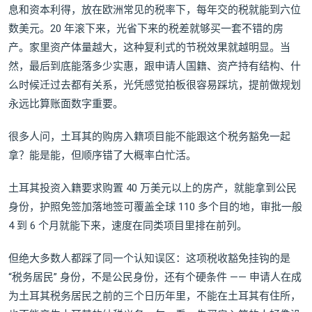
息和资本利得，放在欧洲常见的税率下，每年交的税就能到六位
数美元。20 年滚下来，光省下来的税差就够买一套不错的房
产。家里资产体量越大，这种复利式的节税效果就越明显。当
然，最后到底能落多少实惠，跟申请人国籍、资产持有结构、什
么时候迁过去都有关系，光凭感觉拍板很容易踩坑，提前做规划
永远比算账面数字重要。
很多人问，土耳其的购房入籍项目能不能跟这个税务豁免一起
拿？能是能，但顺序错了大概率白忙活。
土耳其投资入籍要求购置 40 万美元以上的房产，就能拿到公民
身份，护照免签加落地签可覆盖全球 110 多个目的地，审批一般
4 到 6 个月就能下来，速度在同类项目里排在前列。
但绝大多数人都踩了同一个认知误区：这项税收豁免挂钩的是
“税务居民” 身份，不是公民身份，还有个硬条件 —— 申请人在成
为土耳其税务居民之前的三个日历年里，不能在土耳其有住所，