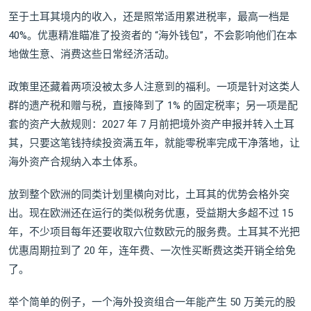
至于土耳其境内的收入，还是照常适用累进税率，最高一档是
40%。优惠精准瞄准了投资者的 “海外钱包”，不会影响他们在本
地做生意、消费这些日常经济活动。
政策里还藏着两项没被太多人注意到的福利。一项是针对这类人
群的遗产税和赠与税，直接降到了 1% 的固定税率；另一项是配
套的资产大赦规则：2027 年 7 月前把境外资产申报并转入土耳
其，只要这笔钱持续投资满五年，就能零税率完成干净落地，让
海外资产合规纳入本土体系。
放到整个欧洲的同类计划里横向对比，土耳其的优势会格外突
出。现在欧洲还在运行的类似税务优惠，受益期大多超不过 15
年，不少项目每年还要收取六位数欧元的服务费。土耳其不光把
优惠周期拉到了 20 年，连年费、一次性买断费这类开销全给免
了。
举个简单的例子，一个海外投资组合一年能产生 50 万美元的股