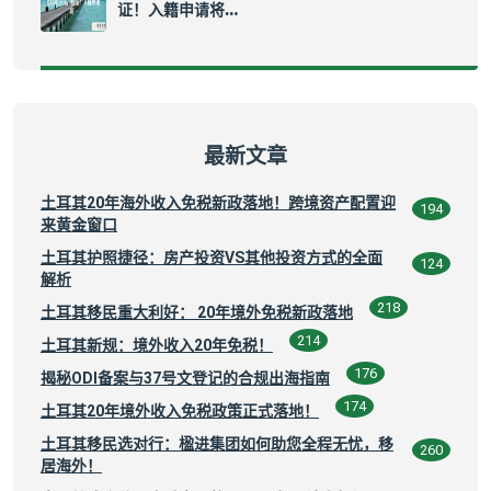
证！入籍申请将…
最新文章
土耳其20年海外收入免税新政落地！跨境资产配置迎
194
来黄金窗口
土耳其护照捷径：房产投资VS其他投资方式的全面
124
解析
218
土耳其移民重大利好： 20年境外免税新政落地
214
土耳其新规：境外收入20年免税！
176
揭秘ODI备案与37号文登记的合规出海指南
174
土耳其20年境外收入免税政策正式落地！
土耳其移民选对行：楹进集团如何助您全程无忧，移
260
居海外！