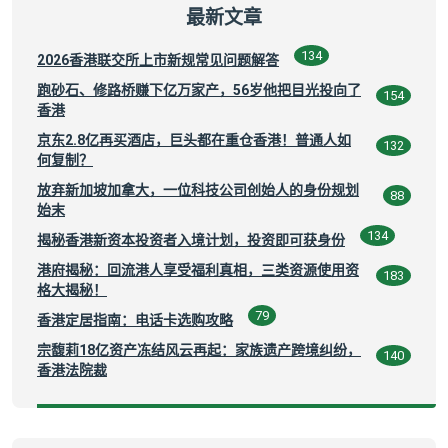
最新文章
134
2026香港联交所上市新规常见问题解答
跑砂石、修路桥赚下亿万家产，56岁他把目光投向了
154
香港
京东2.8亿再买酒店，巨头都在重仓香港！普通人如
132
何复制？
放弃新加坡加拿大，一位科技公司创始人的身份规划
88
始末
134
揭秘香港新资本投资者入境计划，投资即可获身份
港府揭秘：回流港人享受福利真相，三类资源使用资
183
格大揭秘！
79
香港定居指南：电话卡选购攻略
宗馥莉18亿资产冻结风云再起：家族遗产跨境纠纷，
140
香港法院裁