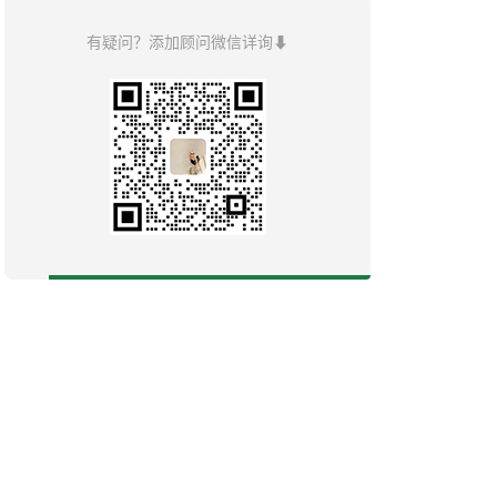
有疑问？添加顾问微信详询⬇