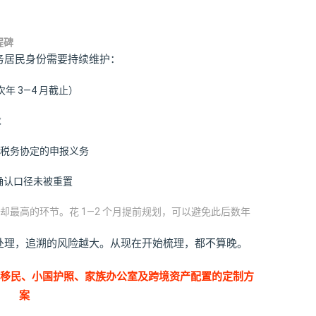
程碑
务居民身份需要持续维护：
年 3—4 月截止）
求
税务协定的申报义务
，确认口径未被重置
最高的环节。花 1—2 个月提前规划，可以避免此后数年
处理，追溯的风险越大。从现在开始梳理，都不算晚。
洲移民、小国护照、家族办公室及跨境资产配置的定制方
案