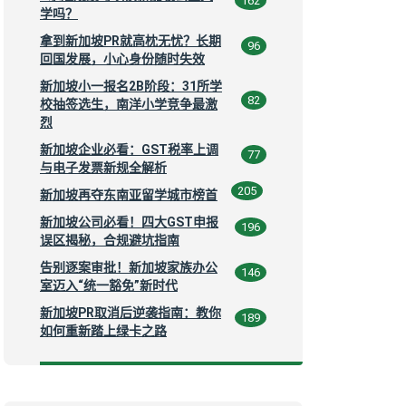
162
学吗？
拿到新加坡PR就高枕无忧？长期
96
回国发展，小心身份随时失效
新加坡小一报名2B阶段：31所学
82
校抽签选生，南洋小学竞争最激
烈
新加坡企业必看：GST税率上调
77
与电子发票新规全解析
205
新加坡再夺东南亚留学城市榜首
新加坡公司必看！四大GST申报
196
误区揭秘，合规避坑指南
告别逐案审批！新加坡家族办公
146
室迈入“统一豁免”新时代
新加坡PR取消后逆袭指南：教你
189
如何重新踏上绿卡之路