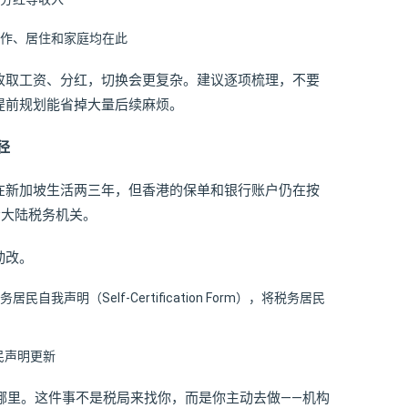
作、居住和家庭均在此
收取工资、分红，切换会更复杂。建议逐项梳理，不要
提前规划能省掉大量后续麻烦。
径
在新加坡生活两三年，但香港的保单和银行账户仍在按
给大陆税务机关。
动改。
声明（Self-Certification Form），将税务居民
民声明更新
向哪里。这件事不是税局来找你，而是你主动去做——机构