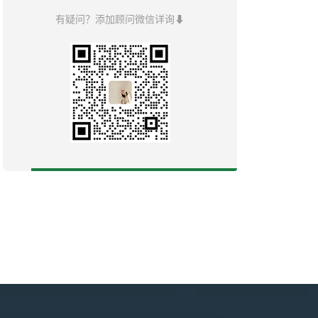
有疑问？添加顾问微信详询⬇