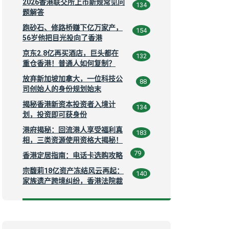
2026香港联交所上市新规常见问
134
题解答
跑砂石、修路桥赚下亿万家产，
154
56岁他把目光投向了香港
京东2.8亿再买酒店，巨头都在
132
重仓香港！普通人如何复制？
放弃新加坡加拿大，一位科技公
88
司创始人的身份规划始末
揭秘香港新资本投资者入境计
134
划，投资即可获身份
港府揭秘：回流港人享受福利真
183
相，三类资源使用资格大揭秘！
79
香港定居指南：电话卡选购攻略
宗馥莉18亿资产冻结风云再起：
140
家族遗产跨境纠纷，香港法院裁