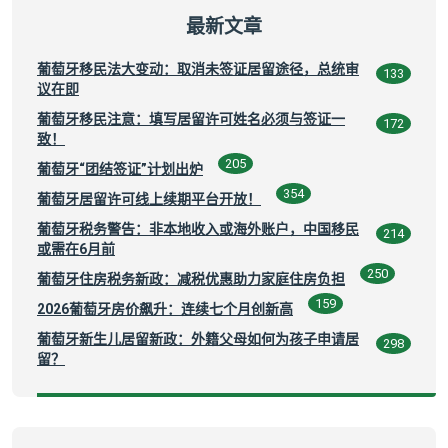
最新文章
葡萄牙移民法大变动：取消未签证居留途径，总统审
133
议在即
葡萄牙移民注意：填写居留许可姓名必须与签证一
172
致！
205
葡萄牙“团结签证”计划出炉
354
葡萄牙居留许可线上续期平台开放！
葡萄牙税务警告：非本地收入或海外账户，中国移民
214
或需在6月前
250
葡萄牙住房税务新政：减税优惠助力家庭住房负担
159
2026葡萄牙房价飙升：连续七个月创新高
葡萄牙新生儿居留新政：外籍父母如何为孩子申请居
298
留？