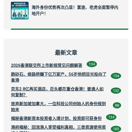
海外身份优势再次凸显！富途、老虎全面暂停内
地开户！
最新文章
134
2026香港联交所上市新规常见问题解答
跑砂石、修路桥赚下亿万家产，56岁他把目光投向了
154
香港
京东2.8亿再买酒店，巨头都在重仓香港！普通人如
132
何复制？
放弃新加坡加拿大，一位科技公司创始人的身份规划
88
始末
134
揭秘香港新资本投资者入境计划，投资即可获身份
港府揭秘：回流港人享受福利真相，三类资源使用资
183