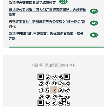
205
新加坡再夺东南亚留学城市榜首
新加坡公司必看！四大GST申报误区揭秘，合规避坑
196
指南
告别逐案审批！新加坡家族办公室迈入“统一豁免”新
146
时代
新加坡PR取消后逆袭指南：教你如何重新踏上绿卡
189
之路
有疑问？添加顾问微信详询⬇