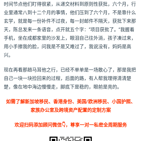
时间节点他们盯得很紧，从递交材料到原则性获批，六个月，行
业里通常八到十二个月的事情，他们压到了六个月，不是靠什么
玄学，就是每一份补件不过夜，每一封邮件不隔天，获批下来那
天，陈总发来一条语音，点开就五个字：“项目获批了。”我握着
手机，坐在成都家里的沙发上，眼泪自己往外淌，孩子凑过来，
用小手擦我的脸，问我是不是又难过了，我说没有，妈妈是高
兴。
现在再看那趟马耳他之行，已经不单单是一场散心了，那是我把
自己一块一块捡回来的过程，后面的路，有人帮我理得清清楚
楚，像在地中海边慢慢走，脚底下是稳的，眼前是亮的。
如需了解新加坡移民、香港身份、美国/欧洲移民、小国护照、
家族办公室及跨境资产配置的定制方案
欢迎扫码添加顾问微信👇，尊享一对一私密全周期服务