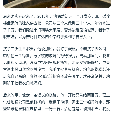
后来确实好起来了，2016年，他偶然结识一个开发商，拿下某个
楼盘瓷砖的独家供应权，公司从三个人做到三十个人，年流水过
了千万，我们搬进南门精装大平层，窗外能看见锦城湖，我辞了
职带娃，以为苦尽甘来这四个字终于落到了自己头上。
孩子三岁生日那天，他说加班，我订了蛋糕，牵着孩子去公司，
想给他一个惊喜，写字楼的玻璃门擦得锃亮，隔着那道门，我看
见他和女助理，没有电视剧里那种撕扯，走廊安安静静的，中央
空调出风口丝丝吹着冷气，我手里提着蛋糕盒，粉色的蝴蝶结还
是我自己系的，突然不知道该把盒子放在哪里，就那么站着，站
到孩子拽我衣角喊妈妈。
后来的事，像走一条漫长的夜路，他一开始只肯给两百万，理直
气壮地说公司是他打拼的，我请了律师，调出三年银行流水，那
些转账记录躺在表格里，一行一行，清清楚楚，谈判那天，我没