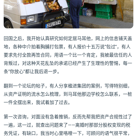
回国之后，我开始认真研究如何定居马耳他，网上的信息铺天盖
地，各种中介拍着胸脯打包票，有人报价十五万说“包过”，有人
要求先付全款再签合同，用语一个比一个肯定，我被最信任的人
背叛过，对这种天花乱坠的承诺已经产生了生理性的警惕，每一
条“你放心”都让我后退一步。
翻到一个论坛的帖子，有人分享楹进集团的案例，写得特别细，
从资产证明的流水怎么梳理，到马耳他那边学校怎么联系，一桩
一件全摆出来，我试着加了过去。
第一次咨询，对面没有急着推销，反而先帮我把资产合规性过了
一遍，这一过，就查出问题来了——离婚时那部分股权变现的税
务凭证，有缺口，我当时心里咯噔一下，可顾问的语气很平常，