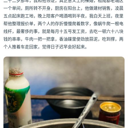
二十二岁那年，我和他领证，真正意义上的裸婚，租成都老城区
一个单间，厕所转不开身，厨房在阳台上，他做建材销售，凌晨
五点起床跑工地，晚上陪客户喝酒喝到半夜，我白天上班，夜里
帮他整理报价单，两个人的存折慢慢爬着数字，像蜗牛爬一根电
线杆，最奢侈的事，就是每月十五号发工资，去吃一顿六十八块
钱的串串，牛肉一把一把拿，香油碟里使劲放蒜泥，吃到撑，两
个人推着车走回家，觉得日子迟早会好起来。