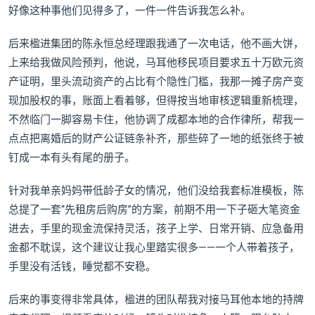
好像这种事他们见得多了，一件一件告诉我怎么补。
后来楹进集团的陈永恒总经理跟我通了一次电话，他不画大饼，
上来给我做风险预判，他说，马耳他移民项目要求五十万欧元资
产证明，里头流动资产的占比有个隐性门槛，我那一摊子房产变
现加股权的事，账面上看着够，但得按当地审核逻辑重新梳理，
不然临门一脚容易卡住，他协调了成都本地的合作律所，帮我一
点点把离婚后的财产公证链条补齐，那些碎了一地的纸张终于被
钉成一本有头有尾的册子。
针对我单亲妈妈带低龄子女的情况，他们没给我套标准模板，陈
总提了一套“先租房后购房”的方案，前期不用一下子砸大笔资金
进去，手里的现金流保持灵活，孩子上学、日常开销、应急备用
金都不耽误，这个建议让我心里踏实很多——一个人带着孩子，
手里没有活钱，睡觉都不安稳。
后来的事变得非常具体，楹进的团队帮我对接马耳他本地的持牌