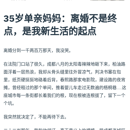
35岁单亲妈妈：离婚不是终
点，是我新生活的起点
离婚分到一千两百万那天，我没哭。
在法院门口站了很久，成都八月的太阳毒辣辣地砸下来，柏油路
面浮着一层热浪，我却从骨头缝里往外冒凉气，判决书塞在包
里，纸页硬挺挺地硌着后背，春熙路那家电影院，建设路的夜宵
摊，曾经租过的那个单间，推着婴儿车走过无数遍的梧桐巷……这
座城市每一条街都长着我们的根，现在根被连根拔了，留下一个
个坑。
我突然就决定了，不能再待下去。