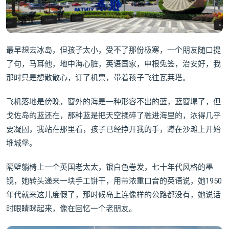
最早想去冰岛，但孩子太小，受不了那份极寒，一个朋友随口提
了句，马耳他，地中海心脏，英语国家，申根免签，治安好，我
那时只是想散散心，订了机票，带着孩子飞往瓦莱塔。
飞机落地是傍晚，窗外的海是一种形容不出的蓝，蓝窗塌了，但
戈佐岛的蓝还在，那种蓝是把天空揉碎了融进海里的，浓得几乎
要凝固，我站在那里看，孩子已经挣开我的手，蹲在沙滩上开始
堆城堡。
隔壁躺椅上一个英国老太太，银白色卷发，七十年代风格的墨
镜，她转头递来一块手工饼干，用带浓重口音的英语说，她1950
年代就来这儿度假了，那时候岛上连像样的公路都没有，她说话
时眼睛眯起来，像在回忆一个老朋友。