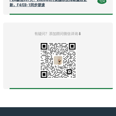
124
新，F4/EB-1同步提速
有疑问？添加顾问微信详询⬇