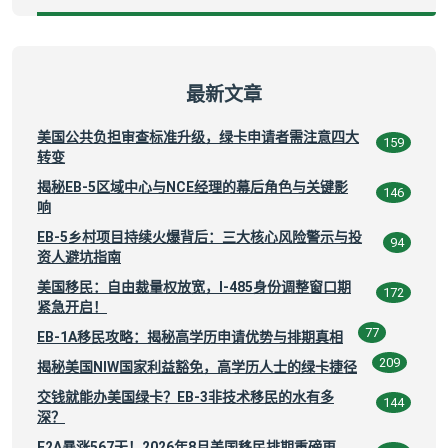
最新文章
美国公共负担审查标准升级，绿卡申请者需注意四大
159
转变
揭秘EB-5区域中心与NCE经理的幕后角色与关键影
146
响
EB-5乡村项目持续火爆背后：三大核心风险警示与投
94
资人避坑指南
美国移民：自由裁量权放宽，I-485身份调整窗口期
172
紧急开启！
77
EB-1A移民攻略：揭秘高学历申请优势与排期真相
209
揭秘美国NIW国家利益豁免，高学历人士的绿卡捷径
交钱就能办美国绿卡？EB-3非技术移民的水有多
144
深？
F2A暴涨567天！2026年8月美国移民排期重磅更