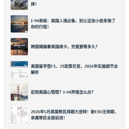
择！
I-94表格：美国入境必备，别让这张小纸条毁了
你的行程！
跨国婚姻拿美国绿卡，究竟要等多久？
美国留学签F1、J1政策巨变，2026年实施细节全
解析
初到美国心慌慌？I-94弄错怎么办？
2026年5月美国移民排期大逆转！新EB5无排期，
亲属移民全面前进！