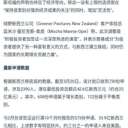
斯坦福的声明也呼应了经济导向，称这一设有上限的选项是在
“保持该类别对强劲经济成果的关注”的同时，增加“灵活性”。
绿野新西兰公司（Greener Pastures New Zealand）客户体验总
监米沙·曼尼克斯‑奥皮（Mischa Mannix‑Opie）称，此次调整是
“积极投资者加签证一次深思熟虑的演变”，并表示慈善成分“为投
资者提供了另一种富有意义的方式，与新西兰建立联结，同时仍
为国家的长期增长贡献力量”。
最新申请数据
根据新西兰移民局的数据，截至5月20日，该计划已收到730份申
请，涉及2390人，潜在最低投资总额达42.6亿新西兰元（约合25
亿美元）。其中，608份申请属于增长类别，122份属于平衡类
别。
与2月份该签证运行满10个月时报告的573份申请、33.9亿新西兰
元相比，上述数字有明显跃升。约三分之一的申请人来自美国。