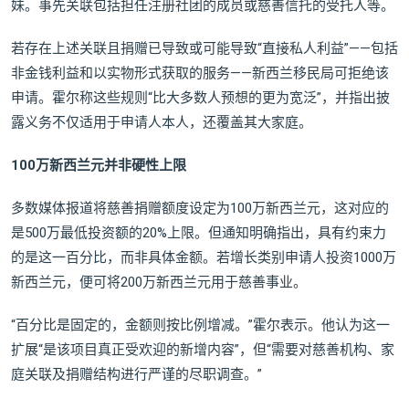
妹。事先关联包括担任注册社团的成员或慈善信托的受托人等。
若存在上述关联且捐赠已导致或可能导致“直接私人利益”——包括
非金钱利益和以实物形式获取的服务——新西兰移民局可拒绝该
申请。霍尔称这些规则“比大多数人预想的更为宽泛”，并指出披
露义务不仅适用于申请人本人，还覆盖其大家庭。
100万新西兰元并非硬性上限
多数媒体报道将慈善捐赠额度设定为100万新西兰元，这对应的
是500万最低投资额的20%上限。但通知明确指出，具有约束力
的是这一百分比，而非具体金额。若增长类别申请人投资1000万
新西兰元，便可将200万新西兰元用于慈善事业。
“百分比是固定的，金额则按比例增减。”霍尔表示。他认为这一
扩展“是该项目真正受欢迎的新增内容”，但“需要对慈善机构、家
庭关联及捐赠结构进行严谨的尽职调查。”