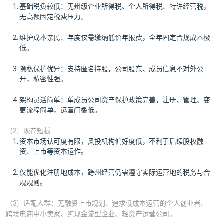
基础税负较低：无州级企业所得税、个人所得税、特许经营税，
无高额固定税费压力。
维护成本亲民：年度仅需缴纳低价年报费，全年固定合规成本极
低。
隐私保护优异：支持匿名持股，公司股东、成员信息不对外公
开，私密性强。
架构灵活简单：单成员公司资产保护政策完善，注册、管理、变
更流程简单，运营门槛低。
（2）现存短板
资本市场认可度有限，风投机构偏好度低，不利于后续股权融
资、上市等资本运作。
仅能优化注册地成本，跨州经营仍需遵守实际运营地的税务与合
规规则。
（3）适配人群：无融资上市规划、追求低成本运营的个人创业者、
跨境电商中小卖家、纯现金流型企业、轻资产运营公司。