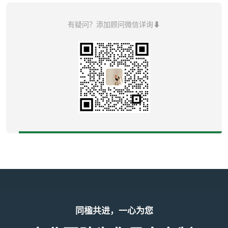
有疑问？添加顾问微信详询⬇
同楹共进，一心为您