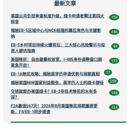
最新文章
美国公共负担审查标准升级，绿卡申请者需注意四大
159
转变
揭秘EB-5区域中心与NCE经理的幕后角色与关键影
146
响
EB-5乡村项目持续火爆背后：三大核心风险警示与投
94
资人避坑指南
美国移民：自由裁量权放宽，I-485身份调整窗口期
172
紧急开启！
77
EB-1A移民攻略：揭秘高学历申请优势与排期真相
209
揭秘美国NIW国家利益豁免，高学历人士的绿卡捷径
交钱就能办美国绿卡？EB-3非技术移民的水有多
144
深？
F2A暴涨567天！2026年8月美国移民排期重磅更
124
新，F4/EB-1同步提速