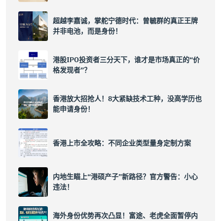
超越李嘉诚，掌舵宁德时代：曾毓群的真正王牌
并非电池，而是身份！
港股IPO投资者三分天下，谁才是市场真正的“价
格发现者”？
香港放大招抢人！8大紧缺技术工种，没高学历也
能申请身份！
香港上市全攻略：不同企业类型量身定制方案
内地生瞄上“港硕产子”新路径？官方警告：小心
违法！
海外身份优势再次凸显！富途、老虎全面暂停内