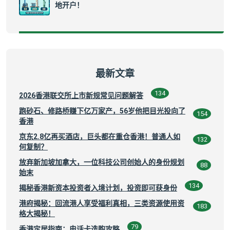
地开户！
最新文章
134
2026香港联交所上市新规常见问题解答
跑砂石、修路桥赚下亿万家产，56岁他把目光投向了
154
香港
京东2.8亿再买酒店，巨头都在重仓香港！普通人如
132
何复制？
放弃新加坡加拿大，一位科技公司创始人的身份规划
88
始末
134
揭秘香港新资本投资者入境计划，投资即可获身份
港府揭秘：回流港人享受福利真相，三类资源使用资
183
格大揭秘！
79
香港定居指南：电话卡选购攻略