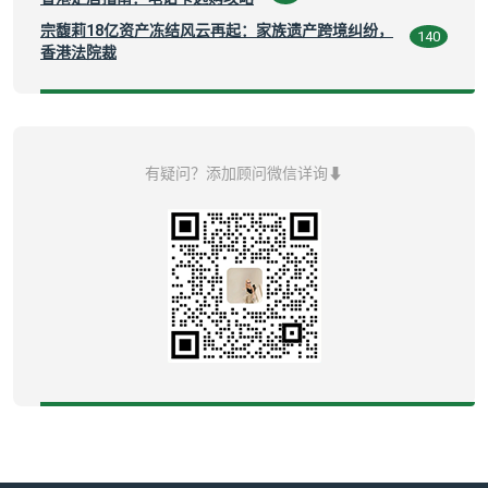
宗馥莉18亿资产冻结风云再起：家族遗产跨境纠纷，
140
香港法院裁
有疑问？添加顾问微信详询⬇