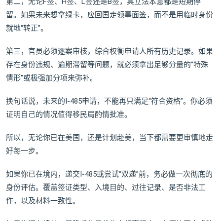
第二，无论F签、H签、L签还是B签，其立法本意都是短期停
留。如果未来想拿绿卡，应回国走领事面签，而不是用临时身份
就地“转正”。
第三，官员必须逐案审核，综合权衡申请人所有历史记录。如果
存在身份违规、逾期滞留等问题，就必须拿出足够分量的“特殊
情形”或极强加分项来弥补。
换句话说，未来的I-485申请，不能再只满足“符合资格”。你必须
证明自己的情况值得移民局酌情批准。
所以，无论你已在美国，还是计划赴美，当下都需要更审慎地走
好每一步。
如果你已在境内，递交I-485或尝试“双递”前，务必做一次彻底的
身份评估。覆盖签证类型、入境目的、过往记录、是否非法工
作，以及材料一致性。