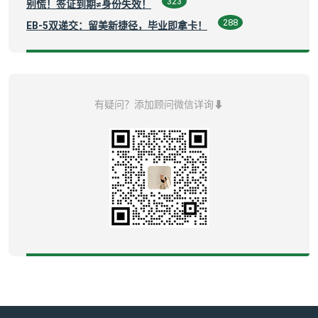
323
别慌！签证到期≠身份失效！
288
EB-5双递交：留美新捷径，毕业即拿卡！
有疑问？添加顾问微信详询⬇