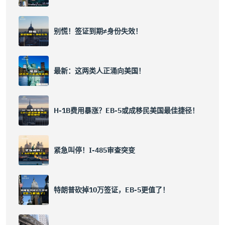
别慌！签证到期≠身份失效！
最新：这两类人正涌向美国！
H-1B费用暴涨？EB-5或成移民美国最佳捷径！
紧急叫停！I-485审查突变
特朗普砍掉10万签证，EB-5更值了！