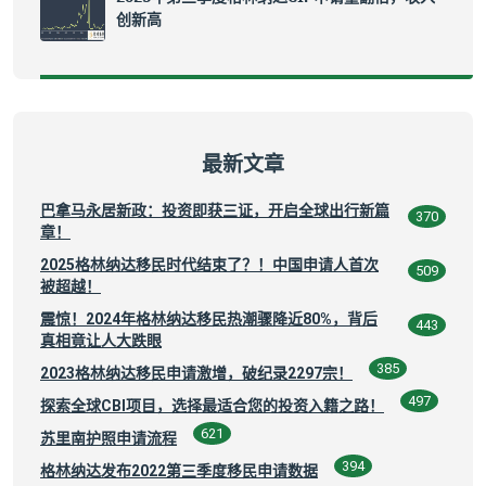
创新高
最新文章
巴拿马永居新政：投资即获三证，开启全球出行新篇
370
章！
2025格林纳达移民时代结束了？！中国申请人首次
509
被超越！
震惊！2024年格林纳达移民热潮骤降近80%，背后
443
真相竟让人大跌眼
385
2023格林纳达移民申请激增，破纪录2297宗！
497
探索全球CBI项目，选择最适合您的投资入籍之路！
621
苏里南护照申请流程
394
格林纳达发布2022第三季度移民申请数据