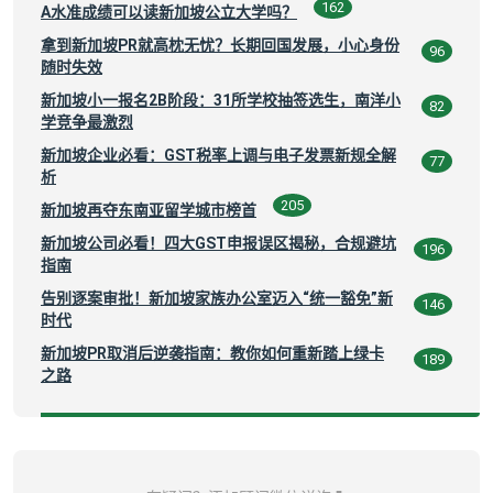
162
A水准成绩可以读新加坡公立大学吗？
拿到新加坡PR就高枕无忧？长期回国发展，小心身份
96
随时失效
新加坡小一报名2B阶段：31所学校抽签选生，南洋小
82
学竞争最激烈
新加坡企业必看：GST税率上调与电子发票新规全解
77
析
205
新加坡再夺东南亚留学城市榜首
新加坡公司必看！四大GST申报误区揭秘，合规避坑
196
指南
告别逐案审批！新加坡家族办公室迈入“统一豁免”新
146
时代
新加坡PR取消后逆袭指南：教你如何重新踏上绿卡
189
之路