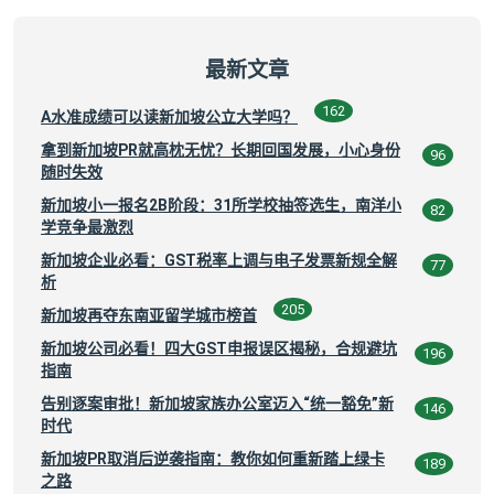
最新文章
162
A水准成绩可以读新加坡公立大学吗？
拿到新加坡PR就高枕无忧？长期回国发展，小心身份
96
随时失效
新加坡小一报名2B阶段：31所学校抽签选生，南洋小
82
学竞争最激烈
新加坡企业必看：GST税率上调与电子发票新规全解
77
析
205
新加坡再夺东南亚留学城市榜首
新加坡公司必看！四大GST申报误区揭秘，合规避坑
196
指南
告别逐案审批！新加坡家族办公室迈入“统一豁免”新
146
时代
新加坡PR取消后逆袭指南：教你如何重新踏上绿卡
189
之路