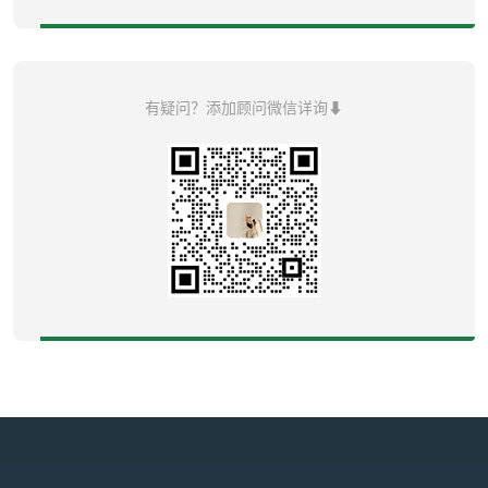
有疑问？添加顾问微信详询⬇