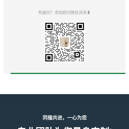
有疑问？添加顾问微信详询⬇
同楹共进，一心为您