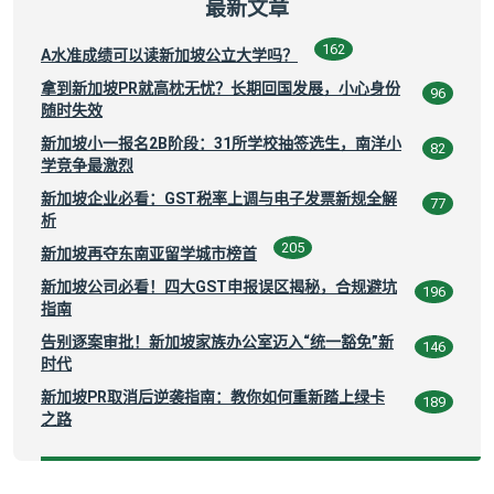
最新文章
162
A水准成绩可以读新加坡公立大学吗？
拿到新加坡PR就高枕无忧？长期回国发展，小心身份
96
随时失效
新加坡小一报名2B阶段：31所学校抽签选生，南洋小
82
学竞争最激烈
新加坡企业必看：GST税率上调与电子发票新规全解
77
析
205
新加坡再夺东南亚留学城市榜首
新加坡公司必看！四大GST申报误区揭秘，合规避坑
196
指南
告别逐案审批！新加坡家族办公室迈入“统一豁免”新
146
时代
新加坡PR取消后逆袭指南：教你如何重新踏上绿卡
189
之路