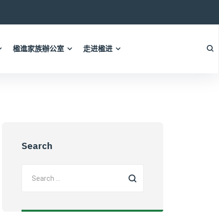
楹進家族辦公室
走进楹进
Search