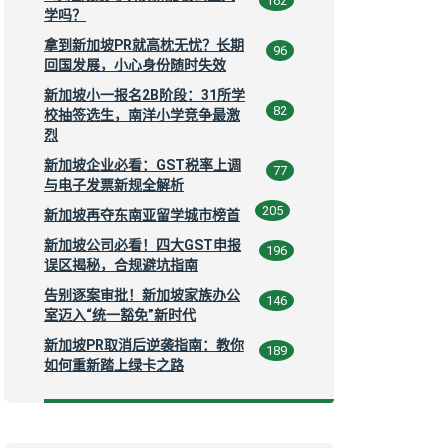
162
学吗？
拿到新加坡PR就高枕无忧？长期
96
回国发展，小心身份随时失效
新加坡小一报名2B阶段：31所学
82
校抽签选生，南洋小学竞争最激
烈
新加坡企业必看：GST税率上调
77
与电子发票新规全解析
205
新加坡再夺东南亚留学城市榜首
新加坡公司必看！四大GST申报
196
误区揭秘，合规避坑指南
告别逐案审批！新加坡家族办公
146
室迈入“统一豁免”新时代
新加坡PR取消后逆袭指南：教你
189
如何重新踏上绿卡之路