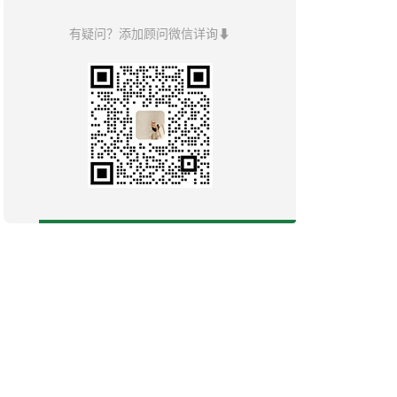
有疑问？添加顾问微信详询⬇