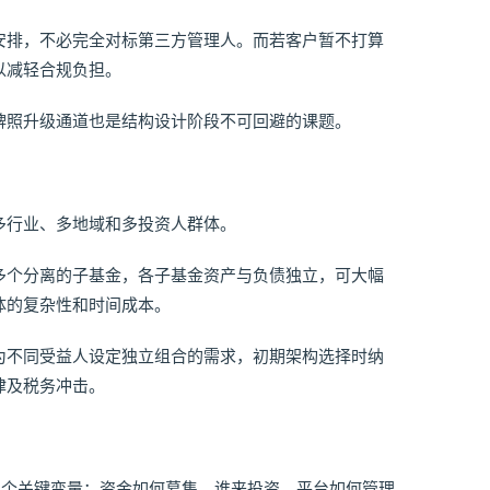
安排，不必完全对标第三方管理人。而若客户暂不打算
以减轻合规负担。
牌照升级通道也是结构设计阶段不可回避的课题。
多行业、多地域和多投资人群体。
多个分离的子基金，各子基金资产与负债独立，可大幅
体的复杂性和时间成本。
为不同受益人设定独立组合的需求，初期架构选择时纳
律及税务冲击。
于四个关键变量：资金如何募集、谁来投资、平台如何管理