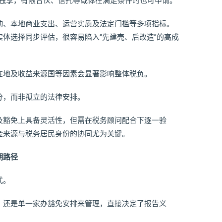
CC独享，有限合伙、信托等载体在满足条件时也可申请。
动、本地商业支出、运营实质及法定门槛等多项指标。
体选择同步评估，很容易陷入“先建壳、后改造”的高成
在地及收益来源国等因素会显著影响整体税负。
分，而非孤立的法律安排。
及豁免上具备灵活性，但需在税务顾问配合下逐一验
金来源与税务居民身份的协同尤为关键。
期路径
式。
，还是单一家办豁免安排来管理，直接决定了报告义