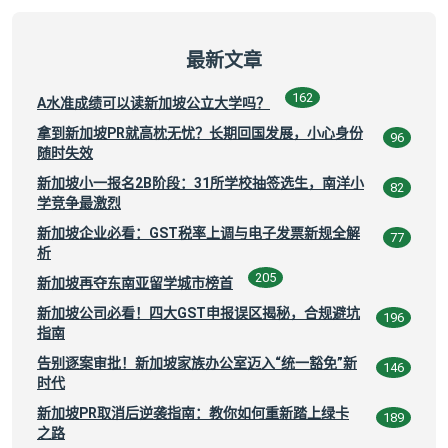
最新文章
162
A水准成绩可以读新加坡公立大学吗？
拿到新加坡PR就高枕无忧？长期回国发展，小心身份
96
随时失效
新加坡小一报名2B阶段：31所学校抽签选生，南洋小
82
学竞争最激烈
新加坡企业必看：GST税率上调与电子发票新规全解
77
析
205
新加坡再夺东南亚留学城市榜首
新加坡公司必看！四大GST申报误区揭秘，合规避坑
196
指南
告别逐案审批！新加坡家族办公室迈入“统一豁免”新
146
时代
新加坡PR取消后逆袭指南：教你如何重新踏上绿卡
189
之路