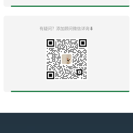
有疑问？添加顾问微信详询⬇