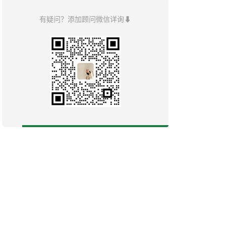
有疑问？添加顾问微信详询⬇