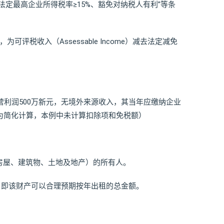
法定最高企业所得税率≥15%、豁免对纳税人有利”等条
），为可评税收入（Assessable Income）减去法定减免
营利润500万新元，无境外来源收入，其当年应缴纳企业
注：为简化计算，本例中未计算扣除项和免税额）
房屋、建筑物、土地及地产）的所有人。
ue），即该财产可以合理预期按年出租的总金额。