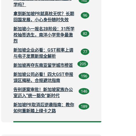
162
学吗？
拿到新加坡PR就高枕无忧？长期
96
回国发展，小心身份随时失效
新加坡小一报名2B阶段：31所学
82
校抽签选生，南洋小学竞争最激
烈
新加坡企业必看：GST税率上调
77
与电子发票新规全解析
205
新加坡再夺东南亚留学城市榜首
新加坡公司必看！四大GST申报
196
误区揭秘，合规避坑指南
告别逐案审批！新加坡家族办公
146
室迈入“统一豁免”新时代
新加坡PR取消后逆袭指南：教你
189
如何重新踏上绿卡之路