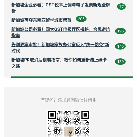
新加坡企业必看：GST税率上调与电子发票新规全解
77
析
205
新加坡再夺东南亚留学城市榜首
新加坡公司必看！四大GST申报误区揭秘，合规避坑
196
指南
告别逐案审批！新加坡家族办公室迈入“统一豁免”新
146
时代
新加坡PR取消后逆袭指南：教你如何重新踏上绿卡
189
之路
有疑问？添加顾问微信详询⬇