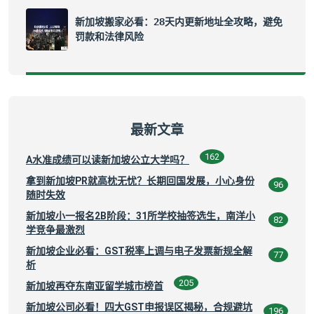
新加坡搬家必看：28天内更新地址全攻略，避免
罚款和法律风险
最新文章
162
A水准成绩可以读新加坡公立大学吗？
拿到新加坡PR就高枕无忧？长期回国发展，小心身份
96
随时失效
新加坡小一报名2B阶段：31所学校抽签选生，南洋小
82
学竞争最激烈
新加坡企业必看：GST税率上调与电子发票新规全解
77
析
205
新加坡再夺东南亚留学城市榜首
新加坡公司必看！四大GST申报误区揭秘，合规避坑
196