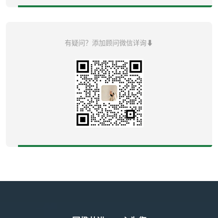
有疑问？添加顾问微信详询⬇