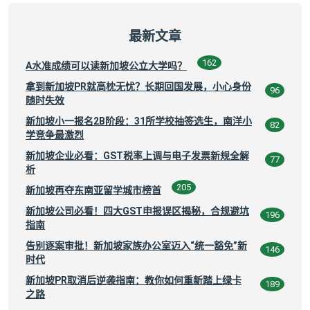
最新文章
162
A水准成绩可以读新加坡公立大学吗？
拿到新加坡PR就高枕无忧？长期回国发展，小心身份
96
随时失效
新加坡小一报名2B阶段：31所学校抽签选生，南洋小
82
学竞争最激烈
新加坡企业必看：GST税率上调与电子发票新规全解
77
析
205
新加坡再夺东南亚留学城市榜首
新加坡公司必看！四大GST申报误区揭秘，合规避坑
196
指南
告别逐案审批！新加坡家族办公室迈入“统一豁免”新
146
时代
新加坡PR取消后逆袭指南：教你如何重新踏上绿卡
189
之路