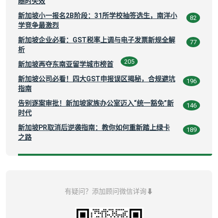
随时失效
新加坡小一报名2B阶段：31所学校抽签选生，南洋小
82
学竞争最激烈
新加坡企业必看：GST税率上调与电子发票新规全解
77
析
205
新加坡再夺东南亚留学城市榜首
新加坡公司必看！四大GST申报误区揭秘，合规避坑
196
指南
告别逐案审批！新加坡家族办公室迈入“统一豁免”新
146
时代
新加坡PR取消后逆袭指南：教你如何重新踏上绿卡
189
之路
有疑问？添加顾问微信详询⬇