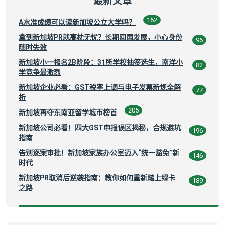
最新文章
162
A水准成绩可以读新加坡公立大学吗？
拿到新加坡PR就高枕无忧？长期回国发展，小心身份
96
随时失效
新加坡小一报名2B阶段：31所学校抽签选生，南洋小
82
学竞争最激烈
新加坡企业必看：GST税率上调与电子发票新规全解
77
析
205
新加坡再夺东南亚留学城市榜首
新加坡公司必看！四大GST申报误区揭秘，合规避坑
196
指南
告别逐案审批！新加坡家族办公室迈入“统一豁免”新
146
时代
新加坡PR取消后逆袭指南：教你如何重新踏上绿卡
189
之路