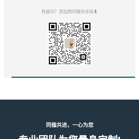
有疑问？添加顾问微信详询⬇
同楹共进，一心为您